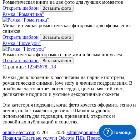
Романтическая книга на две фото для лучших моментов
Открыть шаблон
Вставить фото
Рамка "Романтика"
Милая и нежная романтическая фоторамка для оформления
снимков
Открыть шаблон
Вставить фото
Рамка "I love you"
Романтическая фоторамка с цветами и белым попугаем
Открыть шаблон
Вставить фото
Страницы:
1
2
3
4
5
6
7
8
...
18
Рамки для влюбленных рассчитаны на парные портреты,
романтические снимки, love story и личные поздравления. В
подборке часто встречаются сердца, цветы, мягкий свет,
деликатные подписи и уютные декоративные сюжеты.
Эта категория подходит, когда фото хочется оформить тепло и
лично, но без тяжелого дизайна. Шаблоны удобно
использовать для годовщин, признаний, открыток и
спокойных публикаций в соцсетях.
?
Помощь
online-efect.com
© 2011 - 2026
admin@online-efect.com
Правила
Платные услуги
Оферта
ПДн
Правообладателям