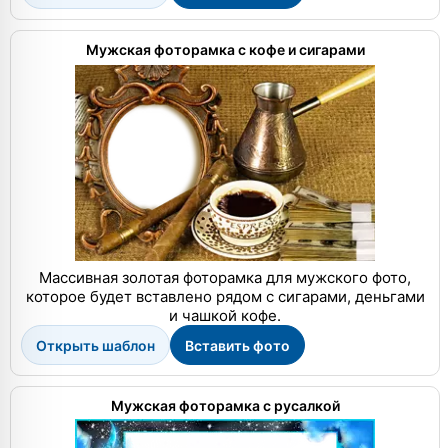
Мужская фоторамка с кофе и сигарами
Массивная золотая фоторамка для мужского фото,
которое будет вставлено рядом с сигарами, деньгами
и чашкой кофе.
Открыть шаблон
Вставить фото
Мужская фоторамка с русалкой