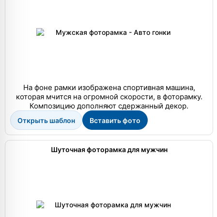
На фоне рамки изображена спортивная машина,
которая мчится на огромной скорости, в фоторамку.
Композицию дополняют сдержанный декор.
Открыть шаблон
Вставить фото
Шуточная фоторамка для мужчин