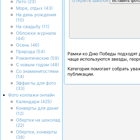
Открыть шаблон
Вставить фот
Лето (23)
Море, отдых (43)
На день рождения
(10)
На свадьбу (11)
Обложки журнала
(44)
Осень (46)
Природа (54)
Рамки ко Дню Победы подходят 
Романтические (59)
чаще используются звезды, геор
С новым годом (48)
Категория помогает собрать ува
Со знаменитостями
публикации.
(14)
Эффекты для фото
(33)
Фото коллажи онлайн
Календари (425)
Конверты для денег
(12)
Обертки на шоколад
(22)
Обертки, конверты
(38)