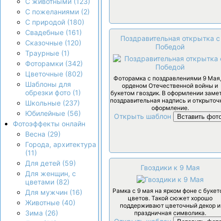
С животными (123)
С пожеланиями (2)
С природой (180)
Свадебные (161)
Поздравительная открытка с
Сказочные (120)
Победой
Траурные (1)
Фоторамки (342)
Цветочные (802)
Фоторамка с поздравлениями 9 Мая,
Шаблоны для
орденом Отечественной войны и
обрезки фото (1)
букетом гвоздик. В оформлении заме
поздравительная надпись и открыточ
Школьные (237)
оформление.
Юбилейные (56)
Открыть шаблон
Вставить фот
Фотоэффекты онлайн
Весна (29)
Города, архитектура
(11)
Для детей (59)
Гвоздики к 9 Мая
Для женщин, с
цветами (82)
Рамка с 9 мая на ярком фоне с буке
Для мужчин (16)
цветов. Такой сюжет хорошо
Животные (40)
поддерживают цветочный декор и
Зима (26)
праздничная символика.