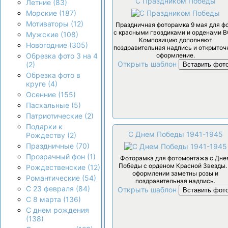
С Праздником Победы
Летние (83)
Морские (187)
Мотиваторы (12)
Праздничная фоторамка 9 мая для ф
с красными гвоздиками и орденами В
Мужские (108)
Композицию дополняют
Новогодние (305)
поздравительная надпись и открыточ
оформление.
Обрезка фото 3 на 4
Открыть шаблон
(2)
Вставить фот
Обрезка фото в
круге (4)
Осенние (155)
Пасхальные (5)
Патриотические (2)
Подарки к
С Днем Победы 1941-1945
Рождеству (2)
Праздничные (70)
Прозрачный фон (1)
Фоторамка для фотомонтажа с Дне
Победы с орденом Красной Звезды.
Рождественские (12)
оформлении заметны розы и
Романтические (54)
поздравительная надпись.
С 23 февраля (84)
Открыть шаблон
Вставить фот
С 8 марта (136)
С днем рождения
(138)