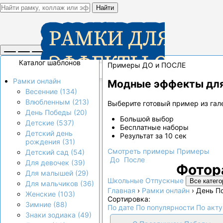
Найти
Каталог шаблонов
Примеры ДО и ПОСЛЕ
Рамки онлайн
Модные эффекты для
Весенние (134)
Влюбленным (213)
Выберите готовый пример из гале
День Победы (20)
Большой выбор
Детские (537)
Бесплатные наборы
Детский день
Результат за 10 сек
рождения (31)
Смотреть примеры
Примеры
Детский сад (54)
До
После
Для девочек (39)
Фотор
Для малышей (29)
Школьные
Отпускные
Все катего
Для мальчиков (36)
Главная
›
Рамки онлайн
›
День П
Женские (103)
Сортировка:
Зимние (88)
По дате
По популярности
По акт
Знаки зодиака (49)