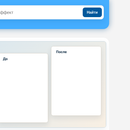
Найти
После
До