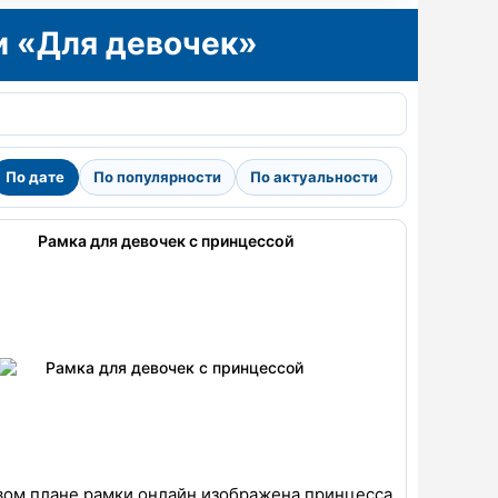
и «Для девочек»
По дате
По популярности
По актуальности
Рамка для девочек с принцессой
вом плане рамки онлайн изображена принцесса