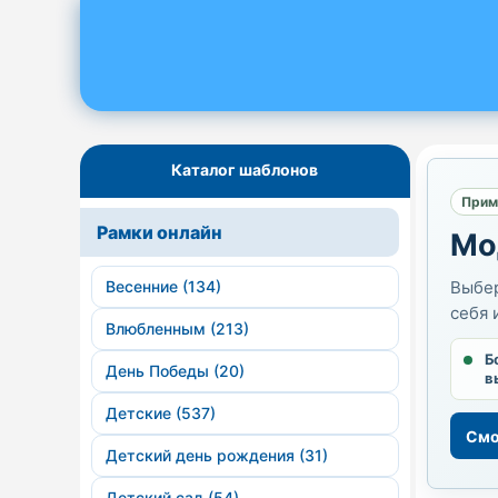
Каталог шаблонов
Прим
Рамки онлайн
Мо
Весенние (134)
Выбер
себя 
Влюбленным (213)
Б
День Победы (20)
в
Детские (537)
Смо
Детский день рождения (31)
Детский сад (54)