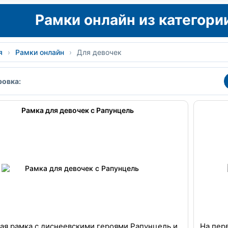
Рамки онлайн из категори
я
›
Рамки онлайн
›
Для девочек
овка:
Рамка для девочек с Рапунцель
ая рамка с диснеевскими героями Рапунцель и
На пер