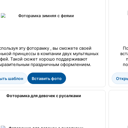
спользуя эту фоторамку , вы сможете своей
По
нькой принцессы в компании двух мультяшных
вст
фей. Такой сюжет хорошо поддерживают
ыразительным праздничным оформлением.
по
ыть шаблон
Вставить фото
Откр
Фоторамка для девочек с русалками