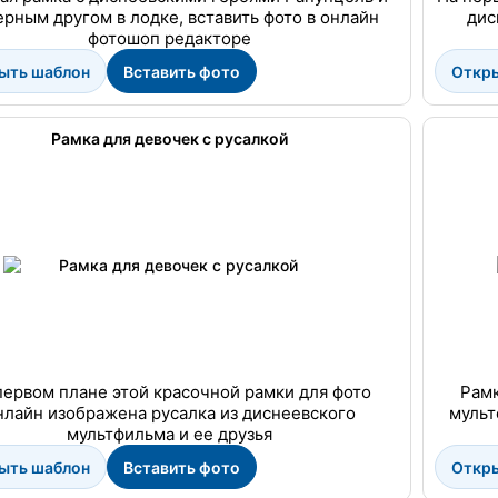
ерным другом в лодке, вставить фото в онлайн
дис
фотошоп редакторе
ыть шаблон
Вставить фото
Откр
Рамка для девочек с русалкой
первом плане этой красочной рамки для фото
Рамк
нлайн изображена русалка из диснеевского
мульт
мультфильма и ее друзья
ыть шаблон
Вставить фото
Откр