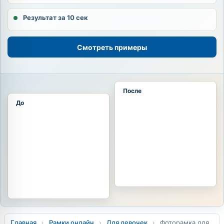
Результат за 10 сек
Смотреть примеры
После
До
Главная
›
Рамки онлайн
›
Для девочек
›
Фоторамка для