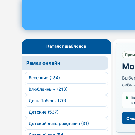
Каталог шаблонов
Прим
Рамки онлайн
Мо
Весенние (134)
Выбер
себя 
Влюбленным (213)
Б
День Победы (20)
в
Детские (537)
Смо
Детский день рождения (31)
Детский сад (54)