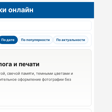
ки онлайн
По дате
По популярности
По актуальности
ога и печати
ой, свечой памяти, темными цветами и
жительное оформление фотографии без