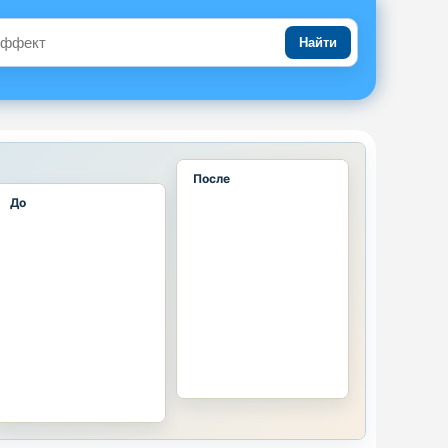
Найти
После
До