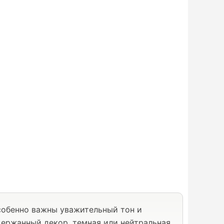
собенно важны уважительный тон и
держанный декор, темная или нейтральная