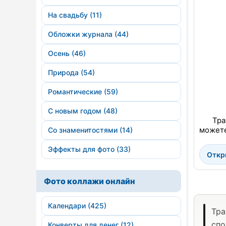
На свадьбу (11)
Обложки журнала (44)
Осень (46)
Природа (54)
Романтические (59)
С новым годом (48)
Тра
можете
Со знаменитостями (14)
Эффекты для фото (33)
Откр
Фото коллажи онлайн
Календари (425)
Тра
спо
Конверты для денег (12)