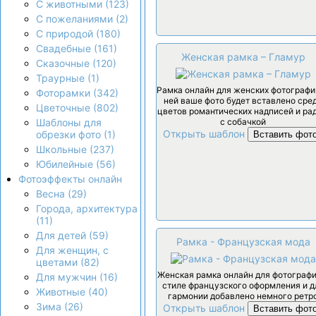
С животными (123)
С пожеланиями (2)
С природой (180)
Свадебные (161)
Женская рамка – Гламур
Сказочные (120)
Траурные (1)
Рамка онлайн для женских фотографий
Фоторамки (342)
ней ваше фото будет вставлено сре
Цветочные (802)
цветов романтических надписей и ра
с собачкой
Шаблоны для
Открыть шаблон
обрезки фото (1)
Вставить фот
Школьные (237)
Юбилейные (56)
Фотоэффекты онлайн
Весна (29)
Города, архитектура
(11)
Для детей (59)
Рамка - Французская мода
Для женщин, с
цветами (82)
Женская рамка онлайн для фотографи
Для мужчин (16)
стиле французского оформления и д
Животные (40)
гармонии добавлено немного ретр
Зима (26)
Открыть шаблон
Вставить фот