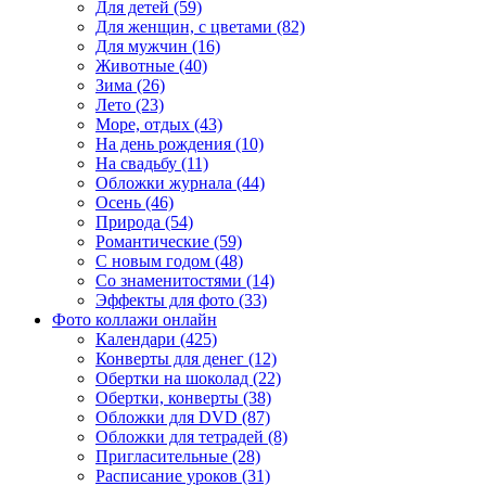
Для детей (59)
Для женщин, с цветами (82)
Для мужчин (16)
Животные (40)
Зима (26)
Лето (23)
Море, отдых (43)
На день рождения (10)
На свадьбу (11)
Обложки журнала (44)
Осень (46)
Природа (54)
Романтические (59)
С новым годом (48)
Со знаменитостями (14)
Эффекты для фото (33)
Фото коллажи онлайн
Календари (425)
Конверты для денег (12)
Обертки на шоколад (22)
Обертки, конверты (38)
Обложки для DVD (87)
Обложки для тетрадей (8)
Пригласительные (28)
Расписание уроков (31)