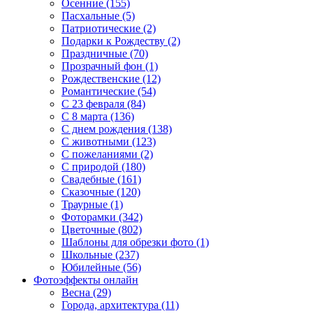
Осенние (155)
Пасхальные (5)
Патриотические (2)
Подарки к Рождеству (2)
Праздничные (70)
Прозрачный фон (1)
Рождественские (12)
Романтические (54)
С 23 февраля (84)
С 8 марта (136)
С днем рождения (138)
С животными (123)
С пожеланиями (2)
С природой (180)
Свадебные (161)
Сказочные (120)
Траурные (1)
Фоторамки (342)
Цветочные (802)
Шаблоны для обрезки фото (1)
Школьные (237)
Юбилейные (56)
Фотоэффекты онлайн
Весна (29)
Города, архитектура (11)