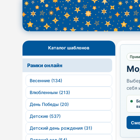
Каталог шаблонов
Прим
Рамки онлайн
Мо
Весенние (134)
Выбер
себя 
Влюбленным (213)
Б
День Победы (20)
в
Детские (537)
Смо
Детский день рождения (31)
Детский сад (54)