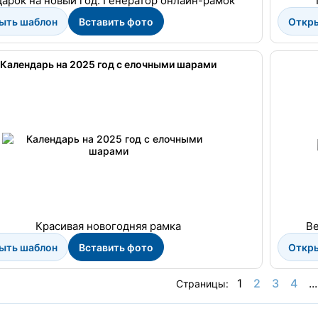
арок на новый год. Генератор онлайн-рамок
ыть шаблон
Вставить фото
Откр
Календарь на 2025 год с елочными шарами
Красивая новогодняя рамка
Ве
ыть шаблон
Вставить фото
Откр
1
2
3
4
...
Страницы: