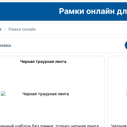
Рамки онлайн дл
я
›
Рамки онлайн
овка:
Черная траурная лента
ачный шаблон без рамки: только черная лента
Черная