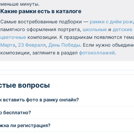
меньше минуты.
Какие рамки есть в каталоге
Самые востребованные подборки —
рамки с днём рож
памятного оформления портрета,
школьные
и
детские
цветочные
композиции. К праздникам появляются тем
Марта
,
23 Февраля
,
День Победы
. Если нужно объедин
композиции, загляните в раздел
фотоколлажей
.
стые вопросы
к вставить фото в рамку онлайн?
о бесплатно?
жна ли регистрация?