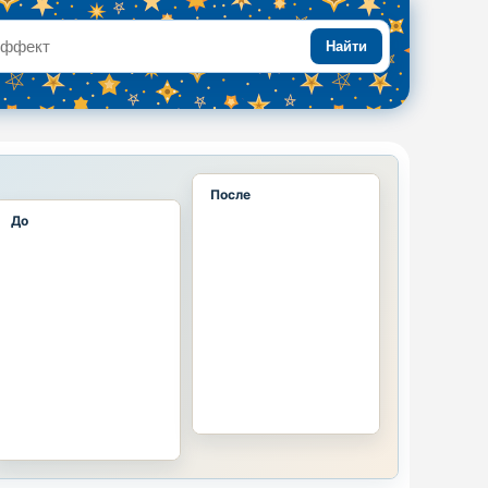
Найти
После
До