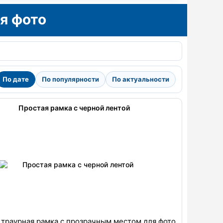
я фото
По дате
По популярности
По актуальности
Простая рамка с черной лентой
 траурная рамка с прозрачным местом для фото