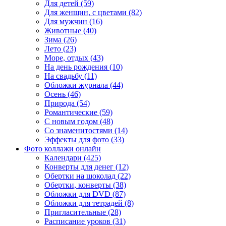
Для детей (59)
Для женщин, с цветами (82)
Для мужчин (16)
Животные (40)
Зима (26)
Лето (23)
Море, отдых (43)
На день рождения (10)
На свадьбу (11)
Обложки журнала (44)
Осень (46)
Природа (54)
Романтические (59)
С новым годом (48)
Со знаменитостями (14)
Эффекты для фото (33)
Фото коллажи онлайн
Календари (425)
Конверты для денег (12)
Обертки на шоколад (22)
Обертки, конверты (38)
Обложки для DVD (87)
Обложки для тетрадей (8)
Пригласительные (28)
Расписание уроков (31)