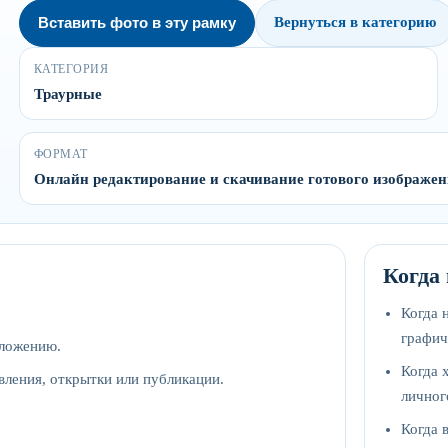
Вставить фото в эту рамку
Вернуться в категорию
КАТЕГОРИЯ
Траурные
ФОРМАТ
Онлайн редактирование и скачивание готового изображе
Когда
Когда 
графич
оложению.
Когда 
вления, открытки или публикации.
личног
Когда 