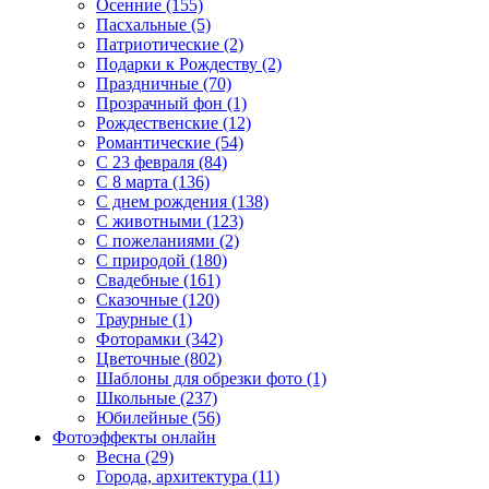
Осенние (155)
Пасхальные (5)
Патриотические (2)
Подарки к Рождеству (2)
Праздничные (70)
Прозрачный фон (1)
Рождественские (12)
Романтические (54)
С 23 февраля (84)
С 8 марта (136)
С днем рождения (138)
С животными (123)
С пожеланиями (2)
С природой (180)
Свадебные (161)
Сказочные (120)
Траурные (1)
Фоторамки (342)
Цветочные (802)
Шаблоны для обрезки фото (1)
Школьные (237)
Юбилейные (56)
Фотоэффекты онлайн
Весна (29)
Города, архитектура (11)