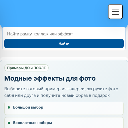
Найти
Примеры ДО и ПОСЛЕ
Модные эффекты для фото
Выберите готовый пример из галереи, загрузите фото
себя или друга и получите новый образ в подарок
Большой выбор
Бесплатные наборы