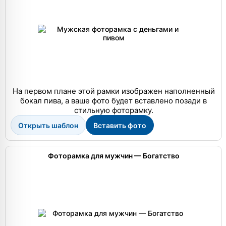
На первом плане этой рамки изображен наполненный
бокал пива, а ваше фото будет вставлено позади в
стильную фоторамку.
Открыть шаблон
Вставить фото
Фоторамка для мужчин — Богатство