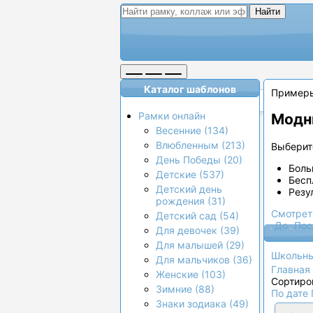
Найти
Каталог шаблонов
Пример
Рамки онлайн
Модн
Весенние (134)
Влюбленным (213)
Выберите
День Победы (20)
Боль
Детские (537)
Бесп
Детский день
Резу
рождения (31)
Смотрет
Детский сад (54)
До
Пос
Для девочек (39)
Для малышей (29)
Школьн
Для мальчиков (36)
Главная
Женские (103)
Сортиро
Зимние (88)
По дате
Знаки зодиака (49)