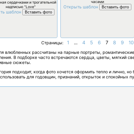
часами
ная сердечками и трогательной
Открыть шаблон
надписью "Love"
Вставить фото
ть шаблон
Вставить фото
1
...
4
5
6
7
8
9
10
Страницы:
ля влюбленных рассчитаны на парные портреты, романтические с
ления. В подборке часто встречаются сердца, цветы, мягкий св
ивные сюжеты.
гория подходит, когда фото хочется оформить тепло и лично, но
спользовать для годовщин, признаний, открыток и спокойных п