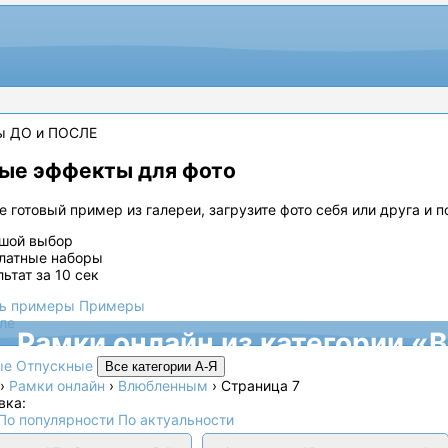
ы ДО и ПОСЛЕ
ые эффекты для фото
 готовый пример из галереи, загрузите фото себя или друга и 
шой выбор
латные наборы
льтат за 10 сек
ь примеры
Примеры
ле
Рамки онлайн из категории 
ые
Отпускные
Все категории А-Я
›
Рамки онлайн
›
Влюбленным
›
Страница 7
вка:
По популярности
По актуальности