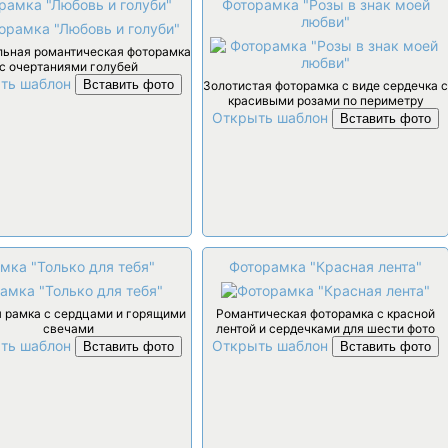
рамка "Любовь и голуби"
Фоторамка "Розы в знак моей
любви"
льная романтическая фоторамка
с очертаниями голубей
ть шаблон
Вставить фото
Золотистая фоторамка с виде сердечка с
красивыми розами по периметру
Открыть шаблон
Вставить фото
мка "Только для тебя"
Фоторамка "Красная лента"
 рамка с сердцами и горящими
Романтическая фоторамка с красной
свечами
лентой и сердечками для шести фото
ть шаблон
Открыть шаблон
Вставить фото
Вставить фото