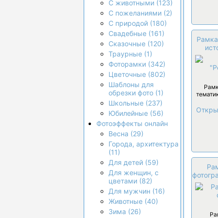
С животными (123)
С пожеланиями (2)
С природой (180)
Свадебные (161)
Рамка
Сказочные (120)
ист
Траурные (1)
Фоторамки (342)
Цветочные (802)
Шаблоны для
Рамк
обрезки фото (1)
темати
Школьные (237)
Откры
Юбилейные (56)
Фотоэффекты онлайн
Весна (29)
Города, архитектура
(11)
Для детей (59)
Ра
Для женщин, с
фотогр
цветами (82)
Для мужчин (16)
Животные (40)
Зима (26)
Ра