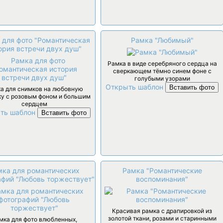
 для фото "Романтическая
Рамка "Любимый"
ория встречи двух душ"
Рамка в виде серебряного сердца на
сверкающем тёмно синем фоне с
голубыми узорами
Открыть шаблон
Вставить фото
а для снимков на любовную
ку с розовым фоном и большим
сердцем
ть шаблон
Вставить фото
мка для романтических
Рамка "Романтические
афий "Любовь торжествует"
воспоминания"
Красивая рамка с драпировкой из
золотой ткани, розами и старинными
мка для фото влюбленных,