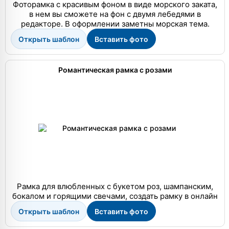
Фоторамка с красивым фоном в виде морского заката,
в нем вы сможете на фон с двумя лебедями в
редакторе. В оформлении заметны морская тема.
Открыть шаблон
Вставить фото
Романтическая рамка с розами
Рамка для влюбленных с букетом роз, шампанским,
бокалом и горящими свечами, создать рамку в онлайн
Открыть шаблон
Вставить фото