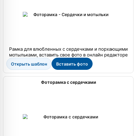
Рамка для влюбленных с сердечками и порхающими
мотыльками, вставить свое фото в онлайн редакторе
Открыть шаблон
Вставить фото
Фоторамка с сердечками