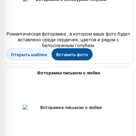
Романтическая фоторамка , в котором ваше фото будет
вставлено среди сердечек, цветов и рядом с
белоснежным голубем.
Открыть шаблон
Вставить фото
Фоторамка письмом о любви