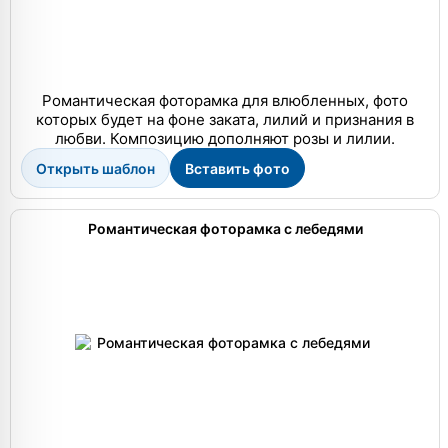
Романтическая фоторамка для влюбленных, фото
которых будет на фоне заката, лилий и признания в
любви. Композицию дополняют розы и лилии.
Открыть шаблон
Вставить фото
Романтическая фоторамка с лебедями