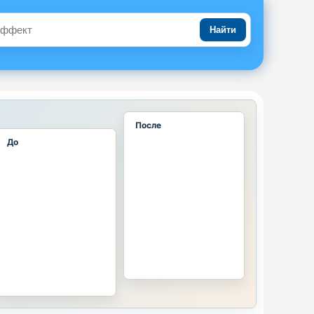
Найти
После
До