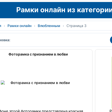
Рамки онлайн из категор
я
›
Рамки онлайн
›
Влюбленным
›
Страница 3
овка:
Фоторамка с признанием в любви
фоне этоой фоторамки представлена красная
Р