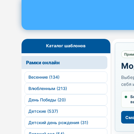
Каталог шаблонов
Прим
Рамки онлайн
Мо
Весенние (134)
Выбер
себя 
Влюбленным (213)
Б
День Победы (20)
в
Детские (537)
Смо
Детский день рождения (31)
Детский сад (54)