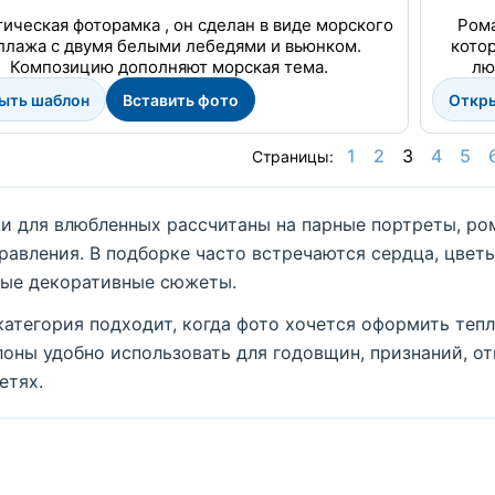
ическая фоторамка , он сделан в виде морского
Рома
ллажа с двумя белыми лебедями и вьюнком.
котор
Композицию дополняют морская тема.
лю
ыть шаблон
Вставить фото
Откр
1
2
3
4
5
Страницы:
и для влюбленных рассчитаны на парные портреты, ром
равления. В подборке часто встречаются сердца, цветы
ые декоративные сюжеты.
категория подходит, когда фото хочется оформить тепло
оны удобно использовать для годовщин, признаний, о
етях.