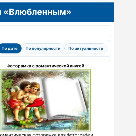
ии «Влюбленным»
По дате
По популярности
По актуальности
Фоторамка с романтической книгой
омантическая фоторамка для фотографии