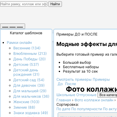
Найти
Каталог шаблонов
Примеры ДО и ПОСЛЕ
Рамки онлайн
Модные эффекты для
Весенние (134)
Влюбленным (213)
Выберите готовый пример из гале
День Победы (20)
Большой выбор
Детские (537)
Бесплатные наборы
Детский день
Результат за 10 сек
рождения (31)
Смотреть примеры
Примеры
Детский сад (54)
До
После
Для девочек (39)
Фото коллажи
Для малышей (29)
Школьные
Отпускные
Все катего
Для мальчиков (36)
Главная
›
Фото коллажи онлайн
›
Женские (103)
Сортировка:
Зимние (88)
По дате
По популярности
По акт
Знаки зодиака (49)