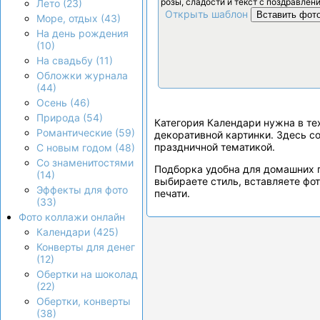
розы, сладости и текст с поздравлен
Лето (23)
Открыть шаблон
Вставить фот
Море, отдых (43)
На день рождения
(10)
На свадьбу (11)
Обложки журнала
(44)
Осень (46)
Природа (54)
Категория Календари нужна в тех
Романтические (59)
декоративной картинки. Здесь с
праздничной тематикой.
С новым годом (48)
Со знаменитостями
Подборка удобна для домашних 
(14)
выбираете стиль, вставляете фо
Эффекты для фото
печати.
(33)
Фото коллажи онлайн
Календари (425)
Конверты для денег
(12)
Обертки на шоколад
(22)
Обертки, конверты
(38)