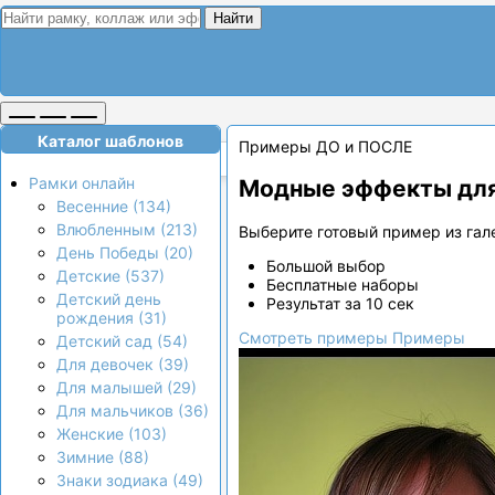
Найти
Каталог шаблонов
Примеры ДО и ПОСЛЕ
Рамки онлайн
Модные эффекты для
Весенние (134)
Влюбленным (213)
Выберите готовый пример из гале
День Победы (20)
Большой выбор
Детские (537)
Бесплатные наборы
Детский день
Результат за 10 сек
рождения (31)
Смотреть примеры
Примеры
Детский сад (54)
Для девочек (39)
Для малышей (29)
Для мальчиков (36)
Женские (103)
Зимние (88)
Знаки зодиака (49)