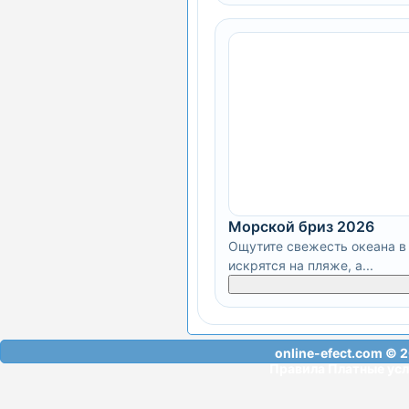
Морской бриз 2026
Ощутите свежесть океана в 
искрятся на пляже, а...
online-efect.com
© 2
Правила
Платные усл