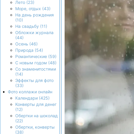
Лето (23)
Море, отдых (43)
На день рождения
(10)
На свадьбу (11)
Обложки журнала
(44)
Осень (46)
Природа (54)
Романтические (59)
С новым годом (48)
Со знаменитостями
(14)
Эффекты для фото
(33)
Фото коллажи онлайн
Календари (425)
Конверты для денег
(12)
Обертки на шоколад
(22)
Обертки, конверты
(38)