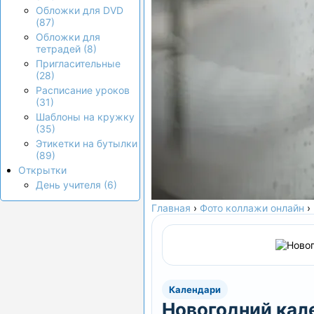
Обложки для DVD
(87)
Обложки для
тетрадей (8)
Пригласительные
(28)
Расписание уроков
(31)
Шаблоны на кружку
(35)
Этикетки на бутылки
(89)
Открытки
День учителя (6)
Главная
›
Фото коллажи онлайн
›
Календари
Новогодний кал