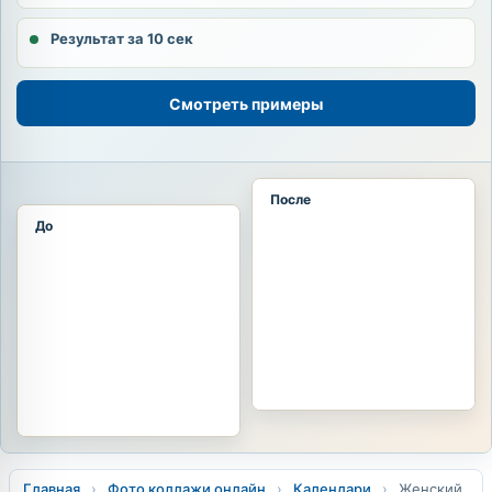
Результат за 10 сек
Смотреть примеры
После
До
Главная
›
Фото коллажи онлайн
›
Календари
›
Женский