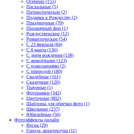
Осенние (155)
Пасхальные (5)
Патриотические (2)
Подарки к Рождеству (2)
Праздничные (70)
Прозрачный фон (1)
Рождественские (12)
Романтические (54)
С 23 февраля (84)
С 8 марта (136)
С днем рождения (138)
С животными (123)
С пожеланиями (2)
С природой (180)
Свадебные (161)
Сказочные (120)
Траурные (1)
Фоторамки (342)
Цветочные (802)
Шаблоны для обрезки фото (1)
Школьные (237)
Юбилейные (56)
Фотоэффекты онлайн
Весна (29)
Города, архитектура (11)