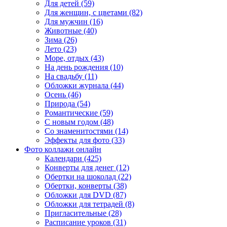
Для детей (59)
Для женщин, с цветами (82)
Для мужчин (16)
Животные (40)
Зима (26)
Лето (23)
Море, отдых (43)
На день рождения (10)
На свадьбу (11)
Обложки журнала (44)
Осень (46)
Природа (54)
Романтические (59)
С новым годом (48)
Со знаменитостями (14)
Эффекты для фото (33)
Фото коллажи онлайн
Календари (425)
Конверты для денег (12)
Обертки на шоколад (22)
Обертки, конверты (38)
Обложки для DVD (87)
Обложки для тетрадей (8)
Пригласительные (28)
Расписание уроков (31)