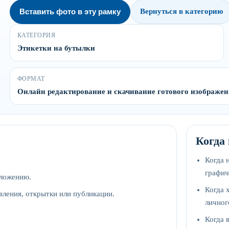
Вставить фото в эту рамку
Вернуться в категорию
КАТЕГОРИЯ
Этикетки на бутылки
ФОРМАТ
Онлайн редактирование и скачивание готового изображе
Когда
Когда 
графич
оложению.
Когда 
вления, открытки или публикации.
личног
Когда 