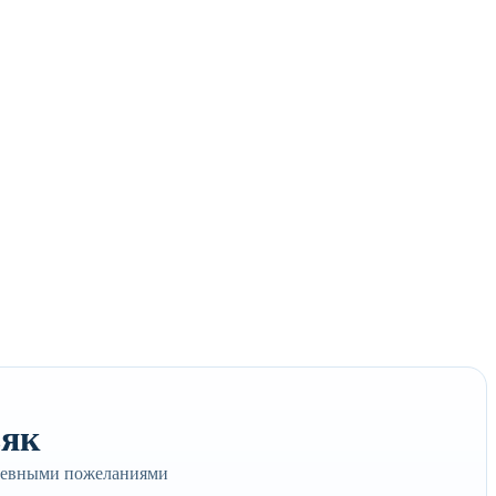
ьяк
ушевными пожеланиями