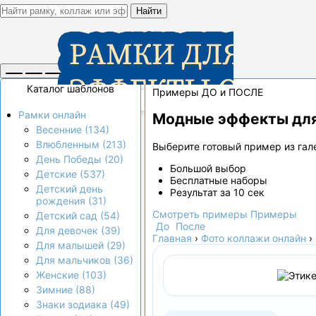
Найти
Каталог шаблонов
Примеры ДО и ПОСЛЕ
Рамки онлайн
Модные эффекты для
Весенние (134)
Влюбленным (213)
Выберите готовый пример из гале
День Победы (20)
Большой выбор
Детские (537)
Бесплатные наборы
Детский день
Результат за 10 сек
рождения (31)
Смотреть примеры
Примеры
Детский сад (54)
До
После
Для девочек (39)
Главная
›
Фото коллажи онлайн
›
Для малышей (29)
Для мальчиков (36)
Женские (103)
Зимние (88)
Знаки зодиака (49)