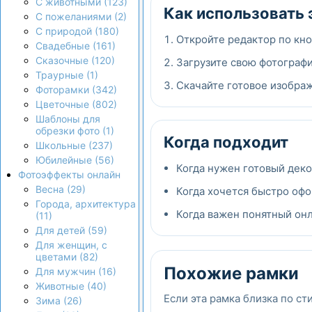
С животными (123)
Как использовать 
С пожеланиями (2)
С природой (180)
Откройте редактор по кно
Свадебные (161)
Сказочные (120)
Загрузите свою фотографи
Траурные (1)
Скачайте готовое изображ
Фоторамки (342)
Цветочные (802)
Шаблоны для
обрезки фото (1)
Когда подходит
Школьные (237)
Юбилейные (56)
Когда нужен готовый дек
Фотоэффекты онлайн
Весна (29)
Когда хочется быстро офо
Города, архитектура
Когда важен понятный онла
(11)
Для детей (59)
Для женщин, с
цветами (82)
Похожие рамки
Для мужчин (16)
Животные (40)
Если эта рамка близка по ст
Зима (26)