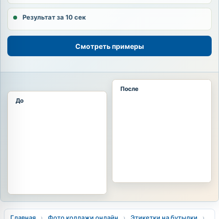
Результат за 10 сек
Смотреть примеры
После
До
Главная
›
Фото коллажи онлайн
›
Этикетки на бутылки
›