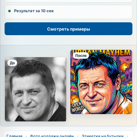
Результат за 10 сек
Смотреть примеры
После
До
Главная
›
Фото коллажи онлайн
›
Этикетки на бутылки
›