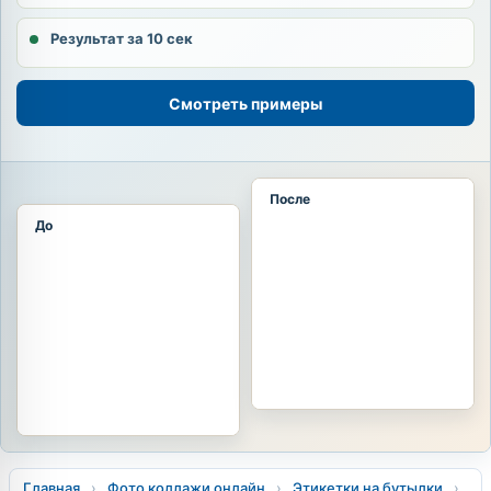
Результат за 10 сек
Смотреть примеры
После
До
Главная
›
Фото коллажи онлайн
›
Этикетки на бутылки
›