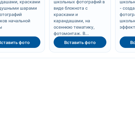
ндашами, красками
школьных фотографий в
школьн
здушными шарами
виде блокнота с
- созд
отографий
красками и
фотогр
ков начальной
карандашами, на
школьн
ы
осеннюю тематику,
эффекта
фотомонтаж. В...
Вставить фото
Вставить фото
Вс