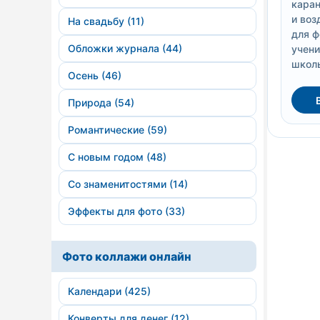
кара
и во
На свадьбу (11)
для ф
Обложки журнала (44)
учени
школ
Осень (46)
Природа (54)
Романтические (59)
С новым годом (48)
Со знаменитостями (14)
Эффекты для фото (33)
Фото коллажи онлайн
Календари (425)
Конверты для денег (12)