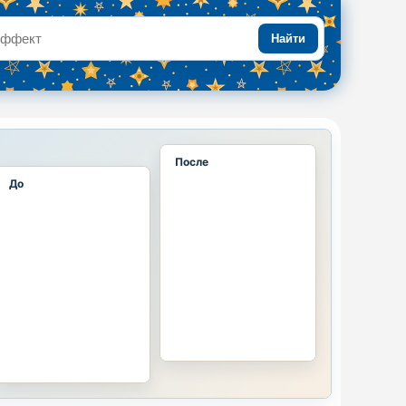
Найти
После
До