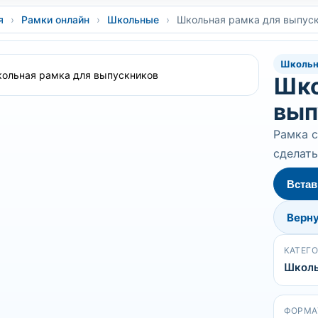
я
›
Рамки онлайн
›
Школьные
›
Школьная рамка для выпус
Школь
Шко
вып
Рамка с
сделать
Встав
Верну
КАТЕГ
Школ
ФОРМА