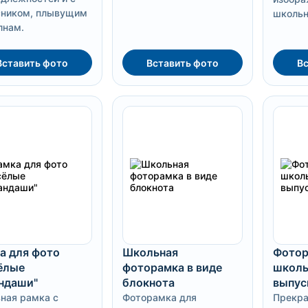
сником, плывущим
школьн
лнам.
Вставить фото
Вставить фото
Вс
а для фото
Школьная
Фотор
ёлые
фоторамка в виде
школь
ндаши"
блокнота
выпус
ная рамка с
Фоторамка для
Прекра