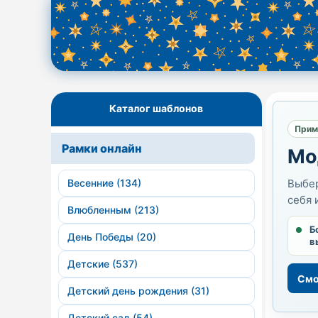
Каталог шаблонов
Прим
Рамки онлайн
Мо
Весенние (134)
Выбер
себя 
Влюбленным (213)
Б
День Победы (20)
в
Детские (537)
Смо
Детский день рождения (31)
Детский сад (54)