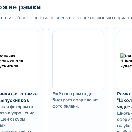
ожие рамки
а рамка близка по стилю, здесь есть ещё несколько вариант
нняя фоторамка
Рамка
Ещё одна рамка для
выпускников
быстрого оформления
"Школ
фото онлайн.
чудес
ьная фоторамка
ото в украшении
Школьн
ущей сакуры,
оформл
ных
голубы
длежностей и с
изобр