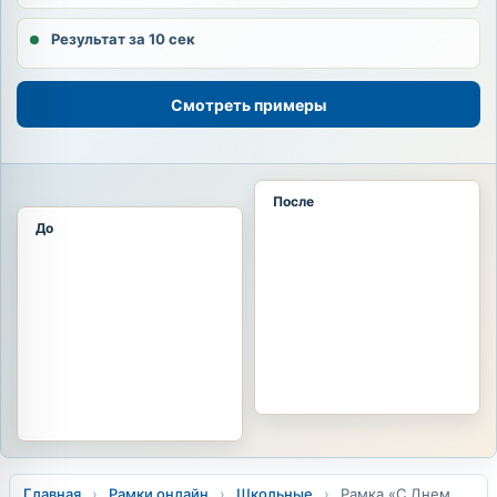
Результат за 10 сек
Смотреть примеры
После
До
Главная
›
Рамки онлайн
›
Школьные
›
Рамка «С Днем