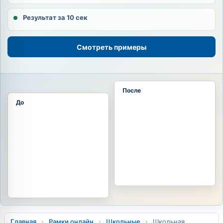
Результат за 10 сек
Смотреть примеры
После
До
Главная
›
Рамки онлайн
›
Школьные
›
Школьная