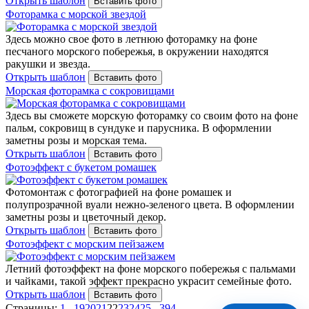
Открыть шаблон
Вставить фото
Фоторамка с морской звездой
Здесь можно свое фото в летнюю фоторамку на фоне
песчаного морского побережья, в окружении находятся
ракушки и звезда.
Открыть шаблон
Вставить фото
Морская фоторамка с сокровищами
Здесь вы сможете морскую фоторамку со своим фото на фоне
пальм, сокровищ в сундуке и парусника. В оформлении
заметны розы и морская тема.
Открыть шаблон
Вставить фото
Фотоэффект с букетом ромашек
Фотомонтаж с фотографией на фоне ромашек и
полупрозрачной вуали нежно-зеленого цвета. В оформлении
заметны розы и цветочный декор.
Открыть шаблон
Вставить фото
Фотоэффект с морским пейзажем
Летний фотоэффект на фоне морского побережья с пальмами
и чайками, такой эффект прекрасно украсит семейные фото.
Открыть шаблон
Вставить фото
Страницы:
1
...
19
20
21
22
23
24
25
...
394