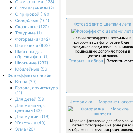
С животными (123)
С пожеланиями (2)
С природой (180)
Свадебные (161)
Фотоэффект с цветами лета
Сказочные (120)
Траурные (1)
Летний фотоэффект цветочный, в
Фоторамки (342)
котором ваша фотография будет
Цветочные (802)
находиться среди ромашек и маков
Композицию дополняют розы и
Шаблоны для
цветочный декор.
обрезки фото (1)
Открыть шаблон
Вставить фот
Школьные (237)
Юбилейные (56)
Фотоэффекты онлайн
Весна (29)
Города, архитектура
(11)
Для детей (59)
Фоторамка — Морские шалост
Для женщин, с
цветами (82)
Для мужчин (16)
Морская фоторамка для обрамлени
Животные (40)
летних фотографий, на фоне рамки
Зима (26)
изображена пальма, морские звезды