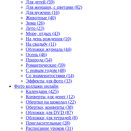
Для детей (59)
Для женщин, с цветами (82)
Для мужчин (16)
Животные (40)
Зима (26)
Лето (23)
Море, отдых (43)
На день рождения (10)
На свадьбу (11)
Обложки журнала (44)
Осень (46)
Природа (54)
Романтические (59)
С новым годом (48)
Со знаменитостями (14)
Эффекты для фото (33)
Фото коллажи онлайн
Календари (425)
Конверты для денег (12)
Обертки на шоколад (22)
Обертки, конверты (38)
Обложки для DVD (87)
Обложки для тетрадей (8)
Пригласительные (28)
Расписание уроков (31)