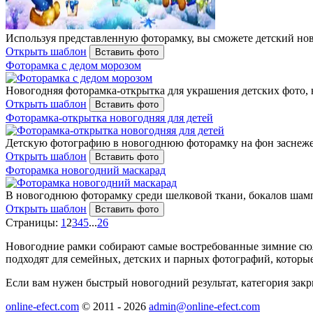
Используя представленную фоторамку, вы сможете детский но
Открыть шаблон
Вставить фото
Фоторамка с дедом морозом
Новогодняя фоторамка-открытка для украшения детских фото, 
Открыть шаблон
Вставить фото
Фоторамка-открытка новогодняя для детей
Детскую фотографию в новогоднюю фоторамку на фон заснежен
Открыть шаблон
Вставить фото
Фоторамка новогодний маскарад
В новогоднюю фоторамку среди шелковой ткани, бокалов шамп
Открыть шаблон
Вставить фото
Страницы:
1
2
3
4
5
...
26
Новогодние рамки собирают самые востребованные зимние сюже
подходят для семейных, детских и парных фотографий, которые
Если вам нужен быстрый новогодний результат, категория закры
online-efect.com
© 2011 - 2026
admin@online-efect.com