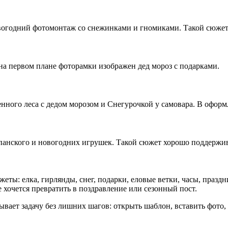
вогодний фотомонтаж со снежинками и гномиками. Такой сюжет
на первом плане фоторамки изображен дед мороз с подарками.
ного леса с дедом морозом и Снегурочкой у самовара. В оформ
анского и новогодних игрушек. Такой сюжет хорошо поддержив
ты: елка, гирлянды, снег, подарки, еловые ветки, часы, праз
 хочется превратить в поздравление или сезонный пост.
вает задачу без лишних шагов: открыть шаблон, вставить фото, 