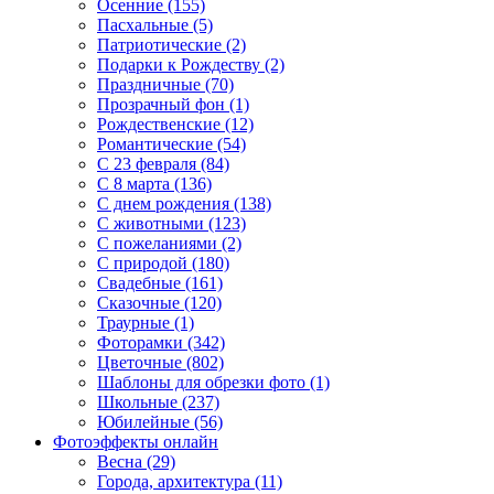
Осенние (155)
Пасхальные (5)
Патриотические (2)
Подарки к Рождеству (2)
Праздничные (70)
Прозрачный фон (1)
Рождественские (12)
Романтические (54)
С 23 февраля (84)
С 8 марта (136)
С днем рождения (138)
С животными (123)
С пожеланиями (2)
С природой (180)
Свадебные (161)
Сказочные (120)
Траурные (1)
Фоторамки (342)
Цветочные (802)
Шаблоны для обрезки фото (1)
Школьные (237)
Юбилейные (56)
Фотоэффекты онлайн
Весна (29)
Города, архитектура (11)