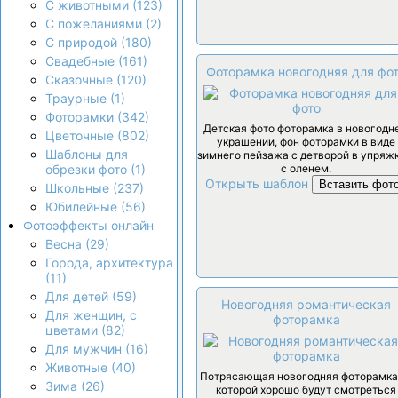
С животными (123)
С пожеланиями (2)
С природой (180)
Свадебные (161)
Фоторамка новогодняя для фо
Сказочные (120)
Траурные (1)
Фоторамки (342)
Детская фото фоторамка в новогодн
Цветочные (802)
украшении, фон фоторамки в виде
Шаблоны для
зимнего пейзажа с детворой в упряжк
с оленем.
обрезки фото (1)
Открыть шаблон
Вставить фот
Школьные (237)
Юбилейные (56)
Фотоэффекты онлайн
Весна (29)
Города, архитектура
(11)
Для детей (59)
Новогодняя романтическая
Для женщин, с
фоторамка
цветами (82)
Для мужчин (16)
Животные (40)
Потрясающая новогодняя фоторамка 
Зима (26)
которой хорошо будут смотреться