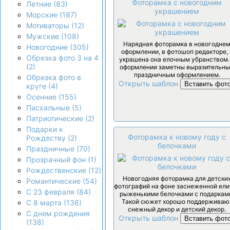
Фоторамка с новогодним
Летние (83)
украшением
Морские (187)
Мотиваторы (12)
Мужские (108)
Нарядная фоторамка в новогодне
Новогодние (305)
оформлении, в фотошоп редакторе, 
Обрезка фото 3 на 4
украшена она елочным убранством.
(2)
оформлении заметны выразительн
праздничным оформлением.
Обрезка фото в
Открыть шаблон
Вставить фот
круге (4)
Осенние (155)
Пасхальные (5)
Патриотические (2)
Подарки к
Фоторамка к новому году с
Рождеству (2)
белочками
Праздничные (70)
Прозрачный фон (1)
Рождественские (12)
Новогодняя фоторамка для детски
Романтические (54)
фотографий на фоне заснеженной ели 
С 23 февраля (84)
рыженькими белочками с подаркам
Такой сюжет хорошо поддерживаю
С 8 марта (136)
снежный декор и детский декор.
С днем рождения
Открыть шаблон
Вставить фот
(138)