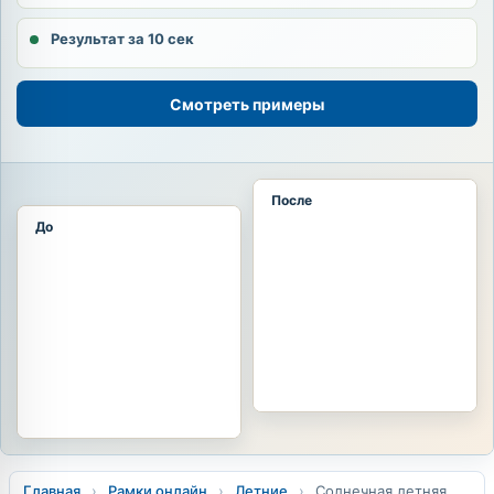
Результат за 10 сек
Смотреть примеры
После
До
Главная
›
Рамки онлайн
›
Летние
›
Солнечная летняя