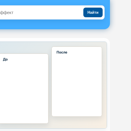
Найти
После
До