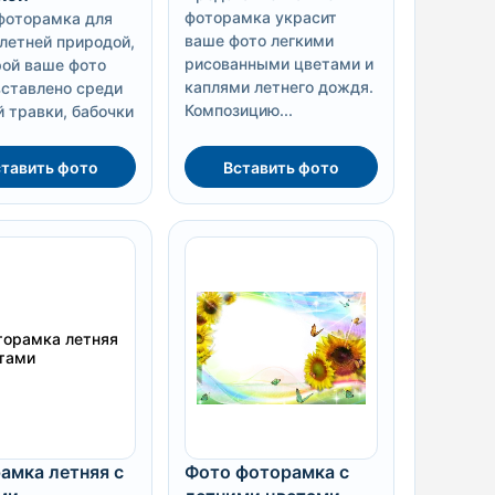
фоторамка украсит
фоторамка для
ваше фото легкими
 летней природой,
рисованными цветами и
рой ваше фото
каплями летнего дождя.
вставлено среди
Композицию...
й травки, бабочки
тавить фото
Вставить фото
амка летняя с
Фото фоторамка с