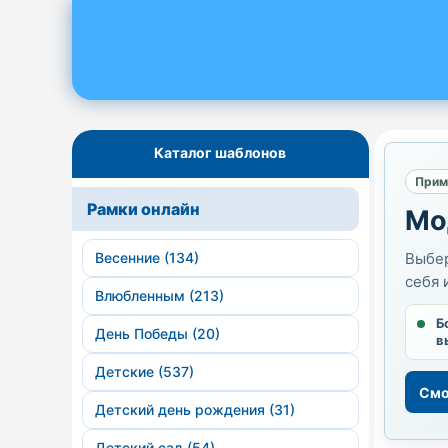
Каталог шаблонов
Прим
Рамки онлайн
Мо
Весенние (134)
Выбер
себя 
Влюбленным (213)
Б
День Победы (20)
в
Детские (537)
Смо
Детский день рождения (31)
Детский сад (54)