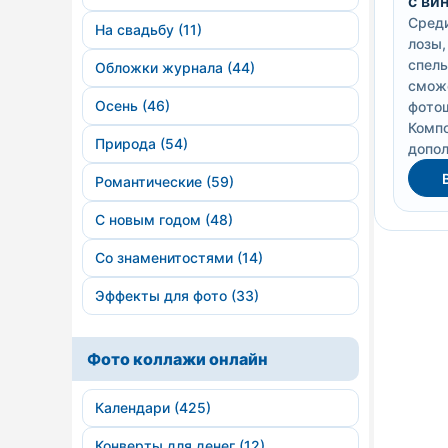
с ви
Среди
На свадьбу (11)
лозы,
спелы
Обложки журнала (44)
сможе
Осень (46)
фото
Комп
Природа (54)
допол
Романтические (59)
С новым годом (48)
Со знаменитостями (14)
Эффекты для фото (33)
Фото коллажи онлайн
Календари (425)
Конверты для денег (12)