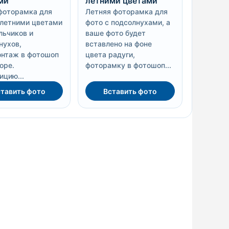
ми
летними цветами
фоторамка для
Летняя фоторамка для
 летними цветами
фото с подсолнухами, а
льчиков и
ваше фото будет
нухов,
вставлено на фоне
нтаж в фотошоп
цвета радуги,
оре.
фоторамку в фотошоп...
ицию...
тавить фото
Вставить фото