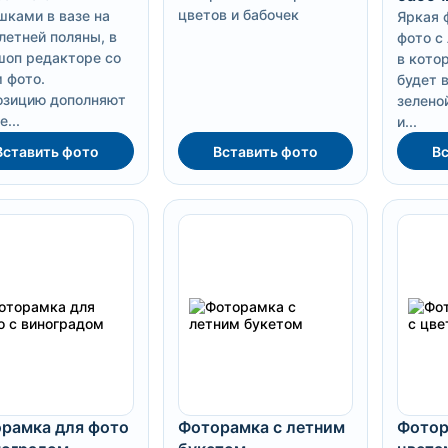
цветов и бабочек
ками в вазе на
Яркая 
летней поляны, в
фото с
оп редакторе со
в кото
 фото.
будет 
озицию дополняют
зелено
...
и...
Вставить фото
Вставить фото
Вс
рамка для фото
Фоторамка с летним
Фотор