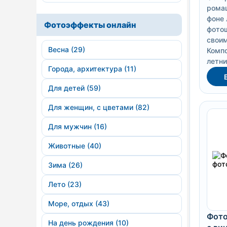
ромаш
фоне 
Фотоэффекты онлайн
фотош
своим
Весна (29)
Комп
летние
Города, архитектура (11)
Для детей (59)
Для женщин, с цветами (82)
Для мужчин (16)
Животные (40)
Зима (26)
Лето (23)
Море, отдых (43)
Фото
На день рождения (10)