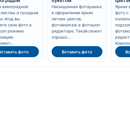
ноградом
букетом
цвета
 виноградной
Насыщенная фоторамка
Яркая 
 листвы и гроздьев
в оформлении ярких
фото с
х ягод вы
летних цветов,
колоко
те свое фото в
фотомонтаж в фотошоп
подсол
шоп режиме.
редакторе. Такой сюжет
фотомо
озицию
хорошо...
редакт
няют...
Композ
Вставить фото
Вставить фото
Вс