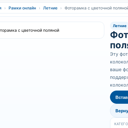
я
›
Рамки онлайн
›
Летние
›
Фоторамка с цветочной поляно
Летние
Фот
пол
Эту фо
колокол
ваше ф
поддер
колокол
Встав
Верну
КАТЕГ