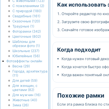
С животными (123)
Как использовать 
С пожеланиями (2)
С природой (180)
Откройте редактор по кно
Свадебные (161)
Сказочные (120)
Загрузите свою фотографи
Траурные (1)
Скачайте готовое изображ
Фоторамки (342)
Цветочные (802)
Шаблоны для
обрезки фото (1)
Когда подходит
Школьные (237)
Юбилейные (56)
Когда нужен готовый дек
Фотоэффекты онлайн
Весна (29)
Когда хочется быстро офо
Города, архитектура
Когда важен понятный онла
(11)
Для детей (59)
Для женщин, с
цветами (82)
Похожие рамки
Для мужчин (16)
Животные (40)
Если эта рамка близка по ст
Зима (26)