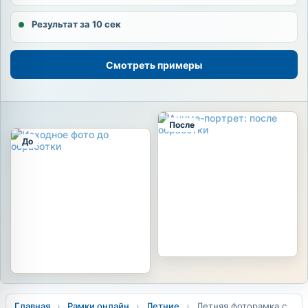
Результат за 10 сек
Смотреть примеры
После
До
Главная
›
Рамки онлайн
›
Летние
›
Летняя фоторамка с