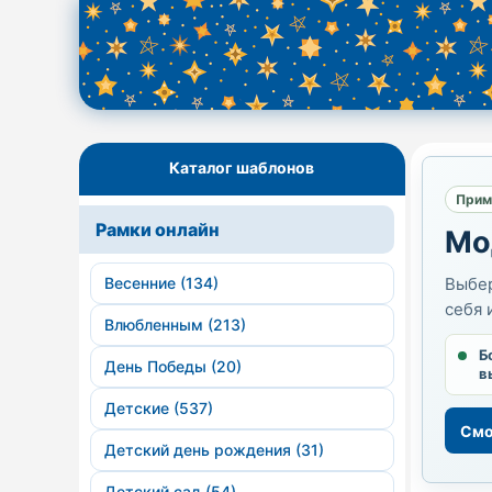
Каталог шаблонов
Прим
Рамки онлайн
Мо
Весенние (134)
Выбер
себя 
Влюбленным (213)
Б
День Победы (20)
в
Детские (537)
Смо
Детский день рождения (31)
Детский сад (54)