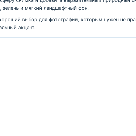
сферу снимка и добавить выразительный природный сю
, зелень и мягкий ландшафтный фон.
хороший выбор для фотографий, которым нужен не пр
альный акцент.