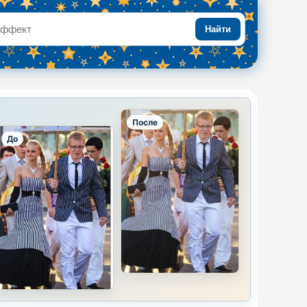
Найти
После
До