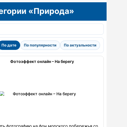
тегории «Природа»
По дате
По популярности
По актуальности
Фотоэффект онлайн – На берегу
ить фотографию на фон морского побережья со