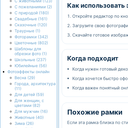
С животными (123)
Как использовать 
С пожеланиями (2)
С природой (180)
Откройте редактор по кно
Свадебные (161)
Сказочные (120)
Загрузите свою фотографи
Траурные (1)
Скачайте готовое изображ
Фоторамки (342)
Цветочные (802)
Шаблоны для
обрезки фото (1)
Когда подходит
Школьные (237)
Юбилейные (56)
Когда нужен готовый дек
Фотоэффекты онлайн
Весна (29)
Когда хочется быстро офо
Города, архитектура
Когда важен понятный онла
(11)
Для детей (59)
Для женщин, с
цветами (82)
Похожие рамки
Для мужчин (16)
Животные (40)
Если эта рамка близка по ст
Зима (26)