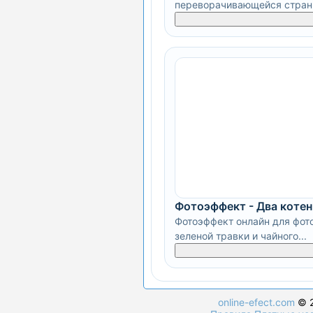
переворачивающейся стра
Фотоэффект - Два котен
Фотоэффект онлайн для фото
зеленой травки и чайного...
online-efect.com
© 2