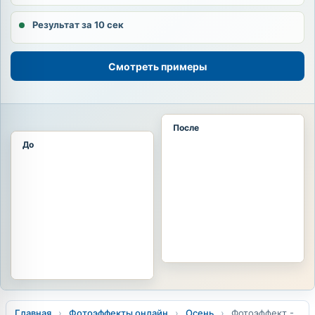
Результат за 10 сек
Смотреть примеры
После
До
Главная
›
Фотоэффекты онлайн
›
Осень
›
Фотоэффект -