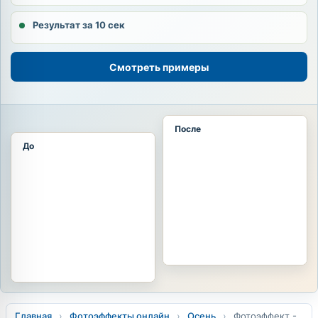
Результат за 10 сек
Смотреть примеры
После
До
Главная
›
Фотоэффекты онлайн
›
Осень
›
Фотоэффект -