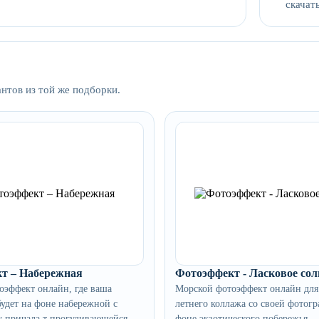
скачать
антов из той же подборки.
т – Набережная
Фотоэффект - Ласковое сол
оэффект онлайн, где ваша
Морской фотоэффект онлайн для
удет на фоне набережной с
летнего коллажа со своей фотог
у причала т прогуливающейся
фоне экзотического побережья