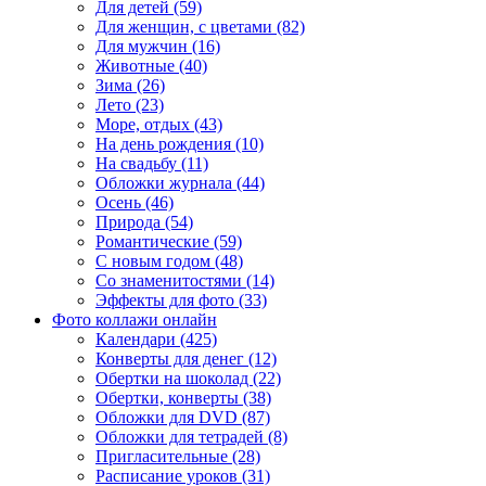
Для детей (59)
Для женщин, с цветами (82)
Для мужчин (16)
Животные (40)
Зима (26)
Лето (23)
Море, отдых (43)
На день рождения (10)
На свадьбу (11)
Обложки журнала (44)
Осень (46)
Природа (54)
Романтические (59)
С новым годом (48)
Со знаменитостями (14)
Эффекты для фото (33)
Фото коллажи онлайн
Календари (425)
Конверты для денег (12)
Обертки на шоколад (22)
Обертки, конверты (38)
Обложки для DVD (87)
Обложки для тетрадей (8)
Пригласительные (28)
Расписание уроков (31)