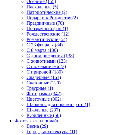
Осенние (155)
Пасхальные (5)
Патриотические (2)
Подарки к Рождеству (2)
Праздничные (70)
Прозрачный фон (1)
Рождественские (12)
Романтические (54)
С 23 февраля (84)
С 8 марта (136)
С днем рождения (138)
С животными (123)
С пожеланиями (2)
С природой (180)
Свадебные (161)
Сказочные (120)
Траурные (1)
Фоторамки (342)
Цветочные (802)
Шаблоны для обрезки фото (1)
Школьные (237)
Юбилейные (56)
Фотоэффекты онлайн
Весна (29)
Города, архитектура (11)