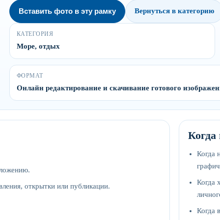
Вставить фото в эту рамку
Вернуться в категорию
КАТЕГОРИЯ
Море, отдых
ФОРМАТ
Онлайн редактирование и скачивание готового изображе
Когда
Когда 
графич
оложению.
Когда 
вления, открытки или публикации.
личног
Когда 