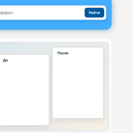
Найти
После
До