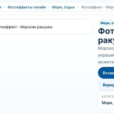
я
›
Фотоэффекты онлайн
›
Море, отдых
›
Фотоэффект - Мор
Море, о
Фот
рак
Морско
украшен
можете 
Встав
Верну
КАТЕГ
Море,