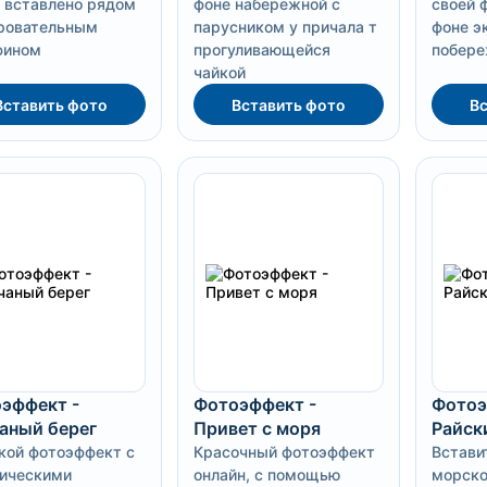
 вставлено рядом
фоне набережной с
своей 
аровательным
парусником у причала т
фоне э
фином
прогуливающейся
побер
чайкой
Вставить фото
Вставить фото
Вс
эффект -
Фотоэффект -
Фотоэ
аный берег
Привет с моря
Райск
кой фотоэффект с
Красочный фотоэффект
Встави
тическими
онлайн, с помощью
морско