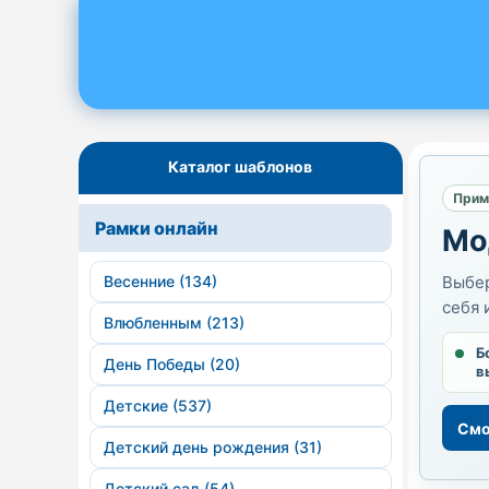
Каталог шаблонов
Прим
Рамки онлайн
Мо
Весенние (134)
Выбер
себя 
Влюбленным (213)
Б
День Победы (20)
в
Детские (537)
Смо
Детский день рождения (31)
Детский сад (54)