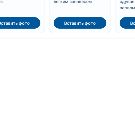
ов
легким занавесом
одуван
первом
Вставить фото
Вставить фото
Вс