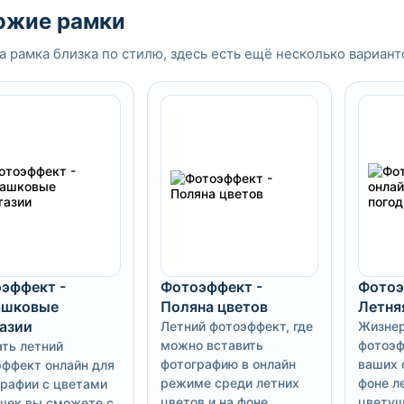
ожие рамки
а рамка близка по стилю, здесь есть ещё несколько вариант
эффект -
Фотоэффект -
Фотоэ
ашковые
Поляна цветов
Летня
азии
Летний фотоэффект, где
Жизне
можно вставить
фотоэф
ть летний
фотографию в онлайн
ваших 
ффект онлайн для
режиме среди летних
фоне л
рафии с цветами
цветов и на фоне
цветущ
шек вы сможете с