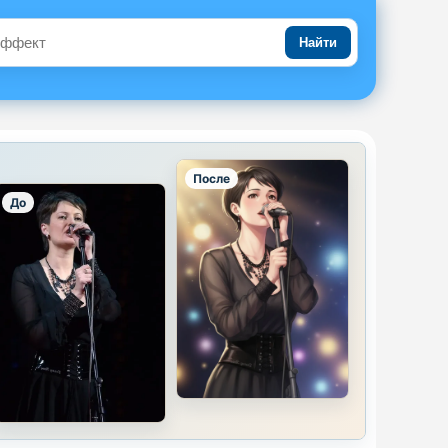
Найти
После
До