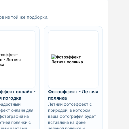
ов из той же подборки.
ффект онлайн -
Фотоэффект - Летняя
я погодка
полянка
радостный
Летний фотоэффект с
фект онлайн для
природой, в котором
фотографий на
ваша фотография будет
етней полянки с
вставлена на фоне
ими цветами
зеленой полянке и