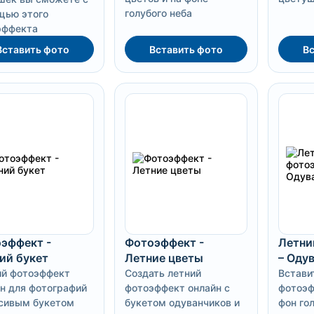
голубого неба
щью этого
эффекта
Вставить фото
Вставить фото
Вс
эффект -
Фотоэффект -
Летни
ий букет
Летние цветы
– Оду
ий фотоэффект
Создать летний
Встави
н для фотографий
фотоэффект онлайн с
фотоэф
асивым букетом
букетом одуванчиков и
фон гол