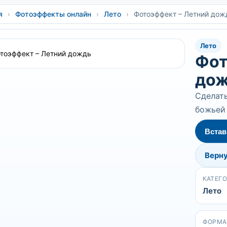
я
›
Фотоэффекты онлайн
›
Лето
›
Фотоэффект – Летний дож
Лето
Фот
до
Сделать
божьей 
Встав
Верну
КАТЕГ
Лето
ФОРМА