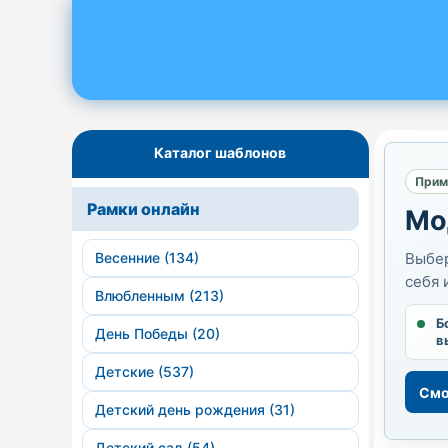
Каталог шаблонов
Прим
Рамки онлайн
Мо
Весенние (134)
Выбер
себя 
Влюбленным (213)
Б
День Победы (20)
в
Детские (537)
Смо
Детский день рождения (31)
Детский сад (54)