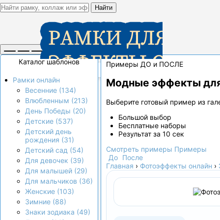
Найти
Каталог шаблонов
Примеры ДО и ПОСЛЕ
Рамки онлайн
Модные эффекты для
Весенние (134)
Влюбленным (213)
Выберите готовый пример из гале
День Победы (20)
Большой выбор
Детские (537)
Бесплатные наборы
Детский день
Результат за 10 сек
рождения (31)
Смотреть примеры
Примеры
Детский сад (54)
До
После
Для девочек (39)
Главная
›
Фотоэффекты онлайн
›
Для малышей (29)
Для мальчиков (36)
Женские (103)
Зимние (88)
Знаки зодиака (49)