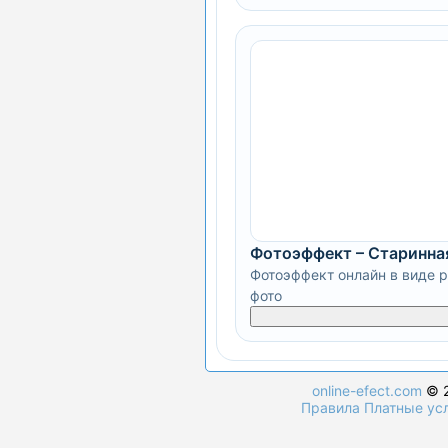
Фотоэффект – Старинная
Фотоэффект онлайн в виде р
фото
online-efect.com
© 2
Правила
Платные ус