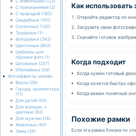
С животными (123)
Как использовать 
С пожеланиями (2)
С природой (180)
Откройте редактор по кно
Свадебные (161)
Сказочные (120)
Загрузите свою фотографи
Траурные (1)
Скачайте готовое изображ
Фоторамки (342)
Цветочные (802)
Шаблоны для
обрезки фото (1)
Когда подходит
Школьные (237)
Юбилейные (56)
Когда нужен готовый дек
Фотоэффекты онлайн
Весна (29)
Когда хочется быстро офо
Города, архитектура
Когда важен понятный онла
(11)
Для детей (59)
Для женщин, с
цветами (82)
Похожие рамки
Для мужчин (16)
Животные (40)
Если эта рамка близка по ст
Зима (26)