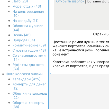
Открыть шаблон
Лето (23)
Вставить фот
Море, отдых (43)
На день рождения
(10)
На свадьбу (11)
Обложки журнала
(44)
Страниц
Осень (46)
Природа (54)
Цветочные рамки нужны в тех сл
Романтические (59)
женских портретов, семейных сн
чаще встречаются розы, полевые
С новым годом (48)
орнамент.
Со знаменитостями
(14)
Категория работает как универс
Эффекты для фото
красивых портретов, и для пра
(33)
Фото коллажи онлайн
Календари (425)
Конверты для денег
(12)
Обертки на шоколад
(22)
Обертки, конверты
(38)