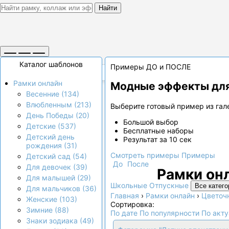
Найти
Каталог шаблонов
Примеры ДО и ПОСЛЕ
Рамки онлайн
Модные эффекты для
Весенние (134)
Влюбленным (213)
Выберите готовый пример из гале
День Победы (20)
Большой выбор
Детские (537)
Бесплатные наборы
Детский день
Результат за 10 сек
рождения (31)
Смотреть примеры
Примеры
Детский сад (54)
До
После
Для девочек (39)
Рамки он
Для малышей (29)
Школьные
Отпускные
Все катего
Для мальчиков (36)
Главная
›
Рамки онлайн
›
Цветоч
Женские (103)
Сортировка:
Зимние (88)
По дате
По популярности
По акт
Знаки зодиака (49)