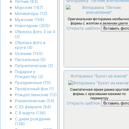
Фоторамка "Летние впечатлени
Летние (83)
Морские (187)
Мотиваторы (12)
Оригинальная фоторамка необычно
Мужские (108)
формы с желтом и зеленом цвете
Новогодние (305)
Открыть шаблон
Вставить фот
Обрезка фото 3 на 4
(2)
Обрезка фото в
круге (4)
Осенние (155)
Пасхальные (5)
Патриотические (2)
Подарки к
Фоторамка "Букет из маков"
Рождеству (2)
Праздничные (70)
Прозрачный фон (1)
Симпатичная яркая рамка круглой
формы с красивыми маками по
Рождественские (12)
периметру
Романтические (54)
Открыть шаблон
Вставить фот
С 23 февраля (84)
С 8 марта (136)
С днем рождения
(138)