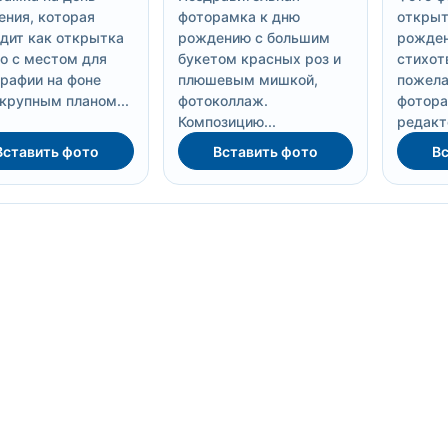
ния, которая
фоторамка к дню
открыт
дит как открытка
рождению с большим
рожден
о с местом для
букетом красных роз и
стихот
рафии на фоне
плюшевым мишкой,
пожела
крупным планом...
фотоколлаж.
фотора
Композицию...
редакт
Вставить фото
Вставить фото
Вс