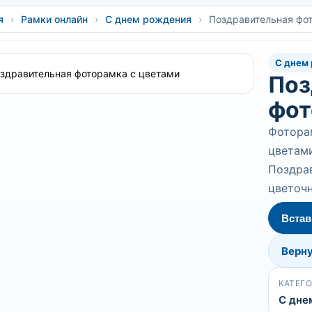
я
›
Рамки онлайн
›
С днем рождения
›
Поздравительная фо
С днем
Поз
фот
Фоторам
цветами
Поздра
цветочн
Встав
Верну
КАТЕГ
С дне