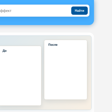
Найти
После
До