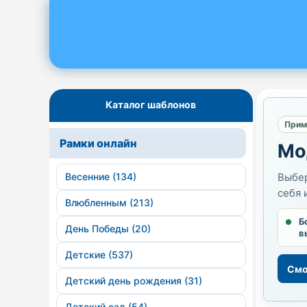
Каталог шаблонов
Прим
Рамки онлайн
Мо
Весенние (134)
Выбер
себя 
Влюбленным (213)
Б
День Победы (20)
в
Детские (537)
Смо
Детский день рождения (31)
Детский сад (54)