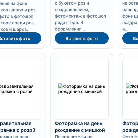
с букетом роз и
не ост
ния на фоне
поздравлением,
равнод
ков шаров и роз
фотомонтаж в фотошоп
фоне ц
фото в фотошоп
редакторе. В
поздра
торе среди роз,
оформлении...
и...
ков и шаров.
Вставить фото
Вставить фото
Вс
равительная
Фоторамка на день
Фотор
рамка с розой
рождение с мишкой
рожде
амка на день
Поздравительная
Фото ф