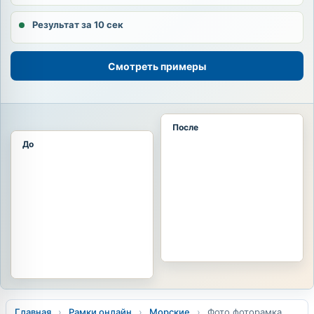
Результат за 10 сек
Смотреть примеры
После
До
Главная
›
Рамки онлайн
›
Морские
›
Фото фоторамка