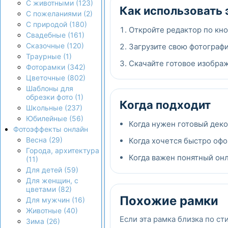
С животными (123)
Как использовать 
С пожеланиями (2)
С природой (180)
Откройте редактор по кно
Свадебные (161)
Сказочные (120)
Загрузите свою фотографи
Траурные (1)
Скачайте готовое изображ
Фоторамки (342)
Цветочные (802)
Шаблоны для
обрезки фото (1)
Когда подходит
Школьные (237)
Юбилейные (56)
Когда нужен готовый дек
Фотоэффекты онлайн
Весна (29)
Когда хочется быстро офо
Города, архитектура
Когда важен понятный онла
(11)
Для детей (59)
Для женщин, с
цветами (82)
Похожие рамки
Для мужчин (16)
Животные (40)
Если эта рамка близка по ст
Зима (26)