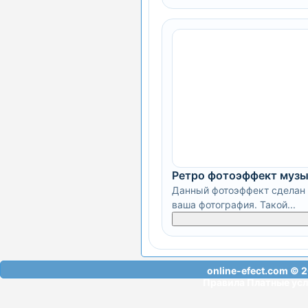
Ретро фотоэффект муз
Данный фотоэффект сделан 
ваша фотография. Такой...
online-efect.com
© 2
Правила
Платные усл