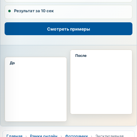
Результат за 10 сек
Смотреть примеры
После
До
Главная
›
Рамки онлайн
›
Фоторамки
›
Эксклюзивная