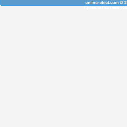
online-efect.com
© 2
Правила
Платные усл