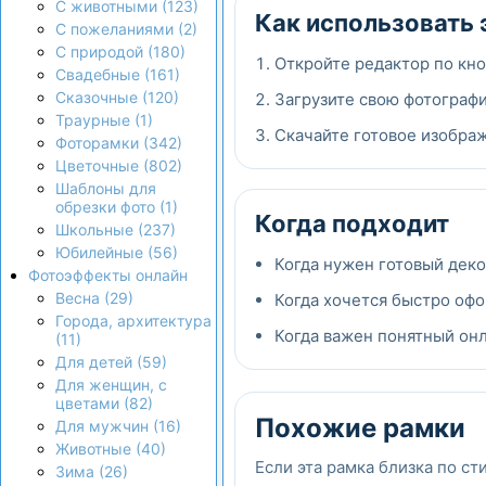
С животными (123)
Как использовать 
С пожеланиями (2)
С природой (180)
Откройте редактор по кно
Свадебные (161)
Сказочные (120)
Загрузите свою фотографи
Траурные (1)
Скачайте готовое изображ
Фоторамки (342)
Цветочные (802)
Шаблоны для
обрезки фото (1)
Когда подходит
Школьные (237)
Юбилейные (56)
Когда нужен готовый дек
Фотоэффекты онлайн
Весна (29)
Когда хочется быстро офо
Города, архитектура
Когда важен понятный онла
(11)
Для детей (59)
Для женщин, с
цветами (82)
Похожие рамки
Для мужчин (16)
Животные (40)
Если эта рамка близка по ст
Зима (26)