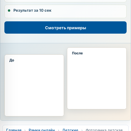
Результат за 10 сек
Смотреть примеры
После
До
Главная
›
Рамки онлайн
›
Детские
›
Фоторамка детская