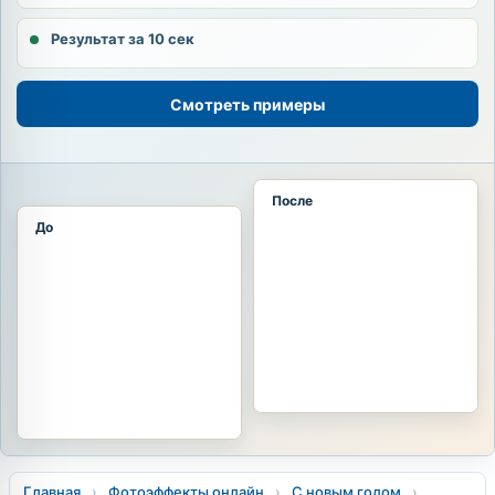
Результат за 10 сек
Смотреть примеры
После
До
Главная
›
Фотоэффекты онлайн
›
С новым годом
›