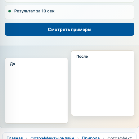
Результат за 10 сек
Смотреть примеры
После
До
Главная
›
Фотоэффекты онлайн
›
Природа
›
Фотоэффект